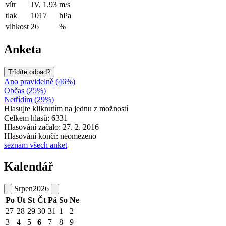
vítr
JV, 1.93
m/s
tlak
1017
hPa
vlhkost
26
%
Anketa
Třídíte odpad?
Ano pravidelně (46%)
Občas (25%)
Netřídím (29%)
Hlasujte kliknutím na jednu z možností
Celkem hlasů: 6331
Hlasování začalo: 27. 2. 2016
Hlasování končí: neomezeno
seznam všech anket
Kalendář
Srpen
2026
Po
Út
St
Čt
Pá
So
Ne
27
28
29
30
31
1
2
3
4
5
6
7
8
9