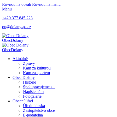
Rovnou na obsah
Rovnou na menu
Menu
+420 377 845 223
ou@dolany-ps.cz
Obec
Dolany
Obec
Dolany
Aktuálně
Zprávy
Kam za kulturou
Kam za sportem
Obec Dolany
Historie
Spolupracujeme s...
Napište nám
Fotogalerie
Obecní úřad
Úřední deska
Zastupitelstvo obce
E-podatelna