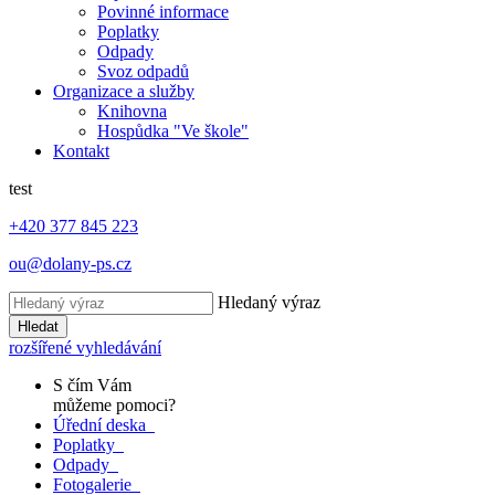
Povinné informace
Poplatky
Odpady
Svoz odpadů
Organizace a služby
Knihovna
Hospůdka "Ve škole"
Kontakt
test
+420 377 845 223
ou@dolany-ps.cz
Hledaný výraz
Hledat
rozšířené vyhledávání
S čím Vám
můžeme pomoci?
Úřední deska
Poplatky
Odpady
Fotogalerie