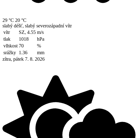
29 °C
20 °C
slabý déšť, slabý severozápadní vítr
vítr
SZ, 4.55
m/s
tlak
1018
hPa
vlhkost
70
%
srážky
1.36
mm
zítra, pátek 7. 8. 2026