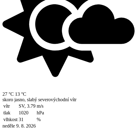
27 °C
13 °C
skoro jasno, slabý severovýchodní vítr
vítr
SV, 3.79
m/s
tlak
1020
hPa
vlhkost
31
%
neděle 9. 8. 2026