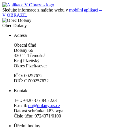
Sledujte informace z našeho webu v
mobilní aplikaci –
V OBRAZE.
Obec
Dolany
Adresa
Obecní úřad
Dolany 66
330 11 Třemošná
Kraj Plzeňský
Okres Plzeň-sever
IČO: 00257672
DIČ: CZ00257672
Kontakt
Tel.: +420 377 845 223
E-mail:
ou@dolany-ps.cz
Datová schránka: k83awga
Číslo účtu: 9724371/0100
Úřední hodiny