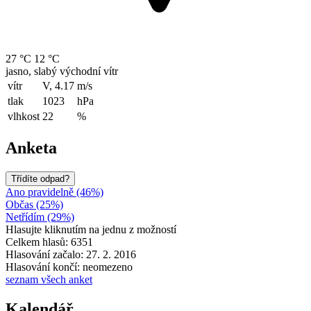
27 °C
12 °C
jasno, slabý východní vítr
vítr
V, 4.17
m/s
tlak
1023
hPa
vlhkost
22
%
Anketa
Třídíte odpad?
Ano pravidelně (46%)
Občas (25%)
Netřídím (29%)
Hlasujte kliknutím na jednu z možností
Celkem hlasů: 6351
Hlasování začalo: 27. 2. 2016
Hlasování končí: neomezeno
seznam všech anket
Kalendář