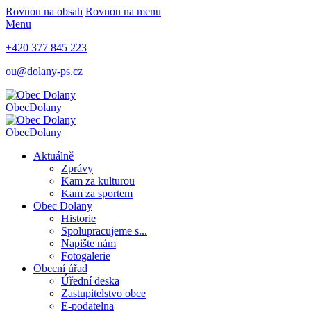
Rovnou na obsah
Rovnou na menu
Menu
+420 377 845 223
ou@dolany-ps.cz
Obec
Dolany
Obec
Dolany
Aktuálně
Zprávy
Kam za kulturou
Kam za sportem
Obec Dolany
Historie
Spolupracujeme s...
Napište nám
Fotogalerie
Obecní úřad
Úřední deska
Zastupitelstvo obce
E-podatelna