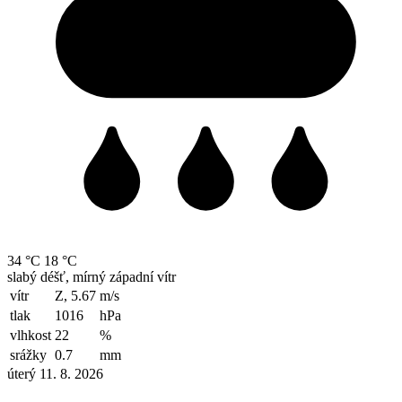
34 °C
18 °C
slabý déšť, mírný západní vítr
vítr
Z, 5.67
m/s
tlak
1016
hPa
vlhkost
22
%
srážky
0.7
mm
úterý 11. 8. 2026