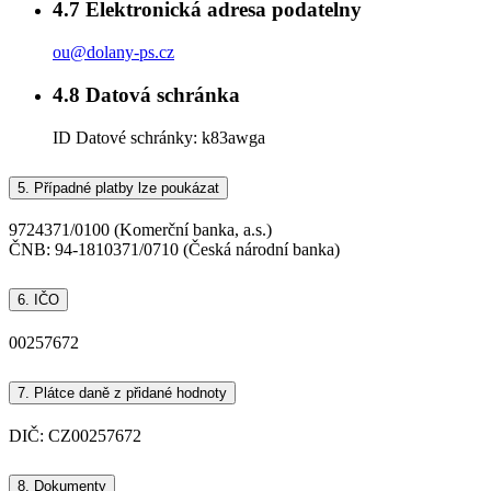
4.7
Elektronická adresa podatelny
ou@dolany-ps.cz
4.8
Datová schránka
ID Datové schránky:
k83awga
5.
Případné platby lze poukázat
9724371/0100 (Komerční banka, a.s.)
ČNB: 94-1810371/0710 (Česká národní banka)
6.
IČO
00257672
7.
Plátce daně z přidané hodnoty
DIČ: CZ00257672
8.
Dokumenty