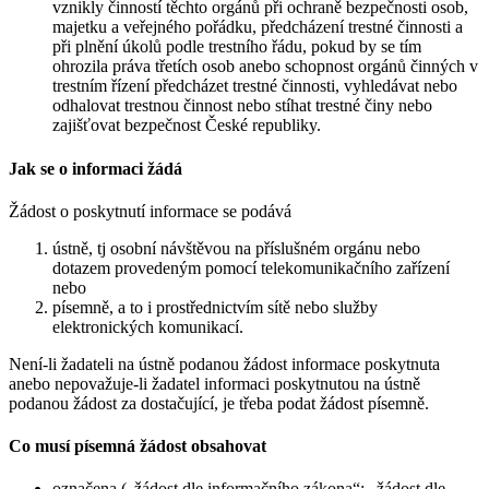
vznikly činností těchto orgánů při ochraně bezpečnosti osob,
majetku a veřejného pořádku, předcházení trestné činnosti a
při plnění úkolů podle trestního řádu, pokud by se tím
ohrozila práva třetích osob anebo schopnost orgánů činných v
trestním řízení předcházet trestné činnosti, vyhledávat nebo
odhalovat trestnou činnost nebo stíhat trestné činy nebo
zajišťovat bezpečnost České republiky.
Jak se o informaci žádá
Žádost o poskytnutí informace se podává
ústně, tj osobní návštěvou na příslušném orgánu nebo
dotazem provedeným pomocí telekomunikačního zařízení
nebo
písemně, a to i prostřednictvím sítě nebo služby
elektronických komunikací.
Není-li žadateli na ústně podanou žádost informace poskytnuta
anebo nepovažuje-li žadatel informaci poskytnutou na ústně
podanou žádost za dostačující, je třeba podat žádost písemně.
Co musí písemná žádost obsahovat
označena („žádost dle informačního zákona“; „žádost dle