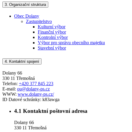
3.
Organizační struktura
Obec Dolany
Zastupitelstvo
Kulturní výbor
Finanční výbor
Kontrolní výbor
Výbor pro správu obecního majetku
Stavební výbor
4.
Kontaktní spojení
Dolany 66
330 11 Třemošná
Telefon:
+420 377 845 223
E-mail:
ou@dolany-ps.cz
WWW:
www.dolany-ps.cz/
ID Datové schránky:
k83awga
4.1
Kontaktní poštovní adresa
Dolany 66
330 11 Třemošná