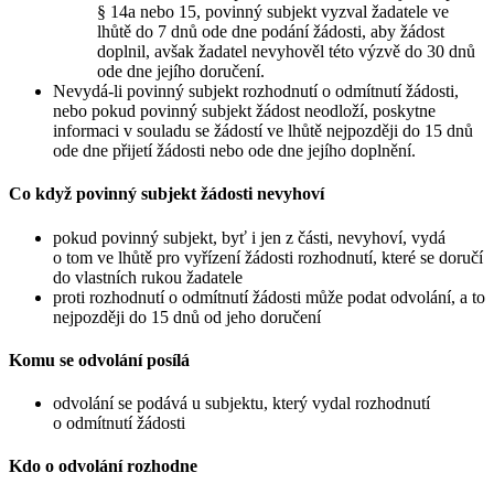
§ 14a nebo 15, povinný subjekt vyzval žadatele ve
lhůtě do 7 dnů ode dne podání žádosti, aby žádost
doplnil, avšak žadatel nevyhověl této výzvě do 30 dnů
ode dne jejího doručení.
Nevydá-li povinný subjekt rozhodnutí o odmítnutí žádosti,
nebo pokud povinný subjekt žádost neodloží, poskytne
informaci v souladu se žádostí ve lhůtě nejpozději do 15 dnů
ode dne přijetí žádosti nebo ode dne jejího doplnění.
Co když povinný subjekt žádosti nevyhoví
pokud povinný subjekt, byť i jen z části, nevyhoví, vydá
o tom ve lhůtě pro vyřízení žádosti rozhodnutí, které se doručí
do vlastních rukou žadatele
proti rozhodnutí o odmítnutí žádosti může podat odvolání, a to
nejpozději do 15 dnů od jeho doručení
Komu se odvolání posílá
odvolání se podává u subjektu, který vydal rozhodnutí
o odmítnutí žádosti
Kdo o odvolání rozhodne