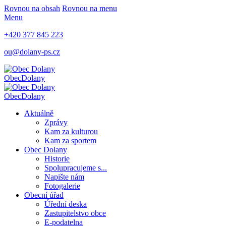
Rovnou na obsah
Rovnou na menu
Menu
+420 377 845 223
ou@dolany-ps.cz
Obec
Dolany
Obec
Dolany
Aktuálně
Zprávy
Kam za kulturou
Kam za sportem
Obec Dolany
Historie
Spolupracujeme s...
Napište nám
Fotogalerie
Obecní úřad
Úřední deska
Zastupitelstvo obce
E-podatelna