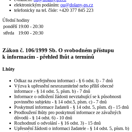
elektronickým podáním:
ou@dolany-ps.cz
telefonicky na tel. čísle: +420 377 845 223
Úřední hodiny
pondělí
19:00 - 20:30
středa
19:00 - 20:30
Zákon č. 106/1999 Sb. O svobodném přístupu
k informacím - přehled lhůt a termínů
Lhůty
Odkaz na zveřejněnou informaci - § 6 odst. l) - 7 dnů
Výzva k upřesnění nesrozumitelné nebo příliš obecné
informace - § 14 odst. 5, písm. b) - 7 dnů
Informace o odložení žádosti nevztahující se k působnosti
povinného subjektu - § 14 odst.5, písm. c) - 7 dnů
Poskytnutí informace žadateli - § 14 odst. 5, písm. d) - 15 dnů
Prodloužení lhůty pro poskytnutí informace ze závažných
důvodů - § 14 odst. 6) - 10 dnů
Rozhodnutí o odvolání - § 16 odst. 3) - 15 dnů
Upřesnění žádosti o informaci žadatele - § 14 odst. 5, písm. b)