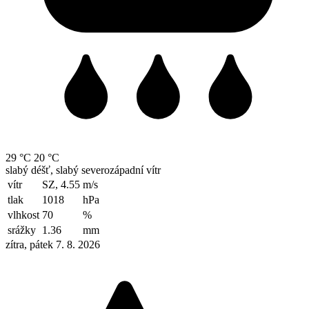
29 °C
20 °C
slabý déšť, slabý severozápadní vítr
vítr
SZ, 4.55
m/s
tlak
1018
hPa
vlhkost
70
%
srážky
1.36
mm
zítra, pátek 7. 8. 2026