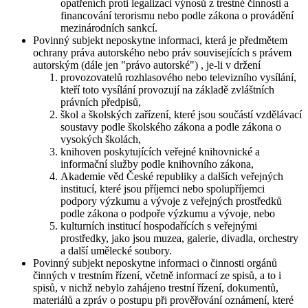
opatřeních proti legalizaci výnosů z trestné činnosti a
financování terorismu nebo podle zákona o provádění
mezinárodních sankcí.
Povinný subjekt neposkytne informaci, která je předmětem
ochrany práva autorského nebo práv souvisejících s právem
autorským (dále jen "právo autorské") , je-li v držení
provozovatelů rozhlasového nebo televizního vysílání,
kteří toto vysílání provozují na základě zvláštních
právních předpisů,
škol a školských zařízení, které jsou součástí vzdělávací
soustavy podle školského zákona a podle zákona o
vysokých školách,
knihoven poskytujících veřejné knihovnické a
informační služby podle knihovního zákona,
Akademie věd České republiky a dalších veřejných
institucí, které jsou příjemci nebo spolupříjemci
podpory výzkumu a vývoje z veřejných prostředků
podle zákona o podpoře výzkumu a vývoje, nebo
kulturních institucí hospodařících s veřejnými
prostředky, jako jsou muzea, galerie, divadla, orchestry
a další umělecké soubory.
Povinný subjekt neposkytne informaci o činnosti orgánů
činných v trestním řízení, včetně informací ze spisů, a to i
spisů, v nichž nebylo zahájeno trestní řízení, dokumentů,
materiálů a zpráv o postupu při prověřování oznámení, které