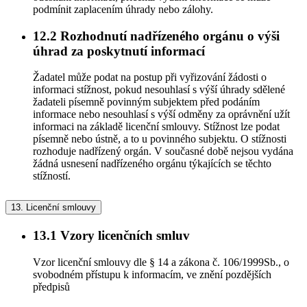
podmínit zaplacením úhrady nebo zálohy.
12.2
Rozhodnutí nadřízeného orgánu o výši
úhrad za poskytnutí informací
Žadatel může podat na postup při vyřizování žádosti o
informaci stížnost, pokud nesouhlasí s výší úhrady sdělené
žadateli písemně povinným subjektem před podáním
informace nebo nesouhlasí s výší odměny za oprávnění užít
informaci na základě licenční smlouvy. Stížnost lze podat
písemně nebo ústně, a to u povinného subjektu. O stížnosti
rozhoduje nadřízený orgán. V současné době nejsou vydána
žádná usnesení nadřízeného orgánu týkajících se těchto
stížností.
13.
Licenční smlouvy
13.1
Vzory licenčních smluv
Vzor licenční smlouvy dle § 14 a zákona č. 106/1999Sb., o
svobodném přístupu k informacím, ve znění pozdějších
předpisů