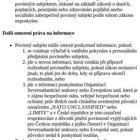
povinným subjektem, získané na základě zákonů o daních,
poplatcích, penzijním nebo zdravotním pojištění anebo
sociálním zabezpečení povinný subjekt podle tohoto zákona
neposkytne.
Další omezení práva na informace
Povinný subjekt může omezit poskytnutí informace, pokud:
se vztahuje výlučně k vnitřním pokynům a personálním
předpisům povinného subjektu,
jde o novou informaci, která vznikla při přípravě
rozhodnutí povinného subjektu, pokud zákon nestanoví
jinak; to platí jen do doby, kdy se příprava ukončí
rozhodnutím, nebo
jde o informaci poskytnutou Organizací
Severoatlantické smlouvy nebo Evropskou unií, která je
v zájmu bezpečnosti státu, veřejné bezpečnosti nebo
ochrany práv třetích osob chráněna uvedenými původci
označením „NATO UNCLASSIFIED“ nebo
„LIMITE“ a v České republice je toto označení
respektováno z důvodů plnění povinností vyplývajících
pro Českou republiku z jejího členství v Organizaci
Severoatlantické smlouvy nebo Evropské unii, pokud
původce nedal k poskytnutí souhlas.