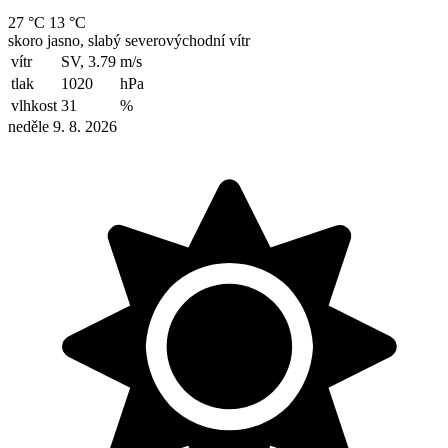
27 °C
13 °C
skoro jasno, slabý severovýchodní vítr
vítr
SV, 3.79
m/s
tlak
1020
hPa
vlhkost
31
%
neděle 9. 8. 2026