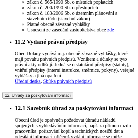
zákon č. 565/1990 Sb. o místních poplatcích
zákon č. 200/1990 Sb. o přestupcích
zákon č. 183/2006 Sb. o územním plánování a
stavebním řádu (stavební zákon)
Platné obecně závazné vyhlášky
Usnesení ze zasedání zastupitelstva obce
zde
11.2
Vydané právní předpisy
Obec Dolany vydává m.j. obecně závazné vyhlášky, které
mají povahu právních předpisů. Vznikem a účinky se tyto
právní akty odlišují. Jedná se o statutární předpisy (statuty),
vnitřní předpisy (interní instrukce, směrnice, pokyny), veřejné
vyhlášky a jiná opatření.
Úřední deska
,
Sbírka právních předpisů
12.
Úhrady za poskytování informací
12.1
Sazebník úhrad za poskytování informací
Obecní úřad je oprávněn požadovat úhradu nákladů
spojených s vyhledáváním informací, např. za přímou mzdu
pracovníka, pořizování kopií a technických nosičů dat a
odesílání informací, přičemž vydání informace se může