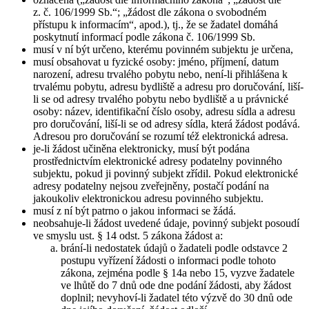
z. č. 106/1999 Sb.“; „žádost dle zákona o svobodném
přístupu k informacím“, apod.), tj., že se žadatel domáhá
poskytnutí informací podle zákona č. 106/1999 Sb.
musí v ní být určeno, kterému povinném subjektu je určena,
musí obsahovat u fyzické osoby: jméno, příjmení, datum
narození, adresu trvalého pobytu nebo, není-li přihlášena k
trvalému pobytu, adresu bydliště a adresu pro doručování, liší-
li se od adresy trvalého pobytu nebo bydliště a u právnické
osoby: název, identifikační číslo osoby, adresu sídla a adresu
pro doručování, liší-li se od adresy sídla, která žádost podává.
Adresou pro doručování se rozumí též elektronická adresa.
je-li žádost učiněna elektronicky, musí být podána
prostřednictvím elektronické adresy podatelny povinného
subjektu, pokud ji povinný subjekt zřídil. Pokud elektronické
adresy podatelny nejsou zveřejněny, postačí podání na
jakoukoliv elektronickou adresu povinného subjektu.
musí z ní být patrno o jakou informaci se žádá.
neobsahuje-li žádost uvedené údaje, povinný subjekt posoudí
ve smyslu ust. § 14 odst. 5 zákona žádost a:
brání-li nedostatek údajů o žadateli podle odstavce 2
postupu vyřízení žádosti o informaci podle tohoto
zákona, zejména podle § 14a nebo 15, vyzve žadatele
ve lhůtě do 7 dnů ode dne podání žádosti, aby žádost
doplnil; nevyhoví-li žadatel této výzvě do 30 dnů ode