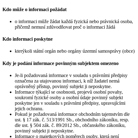
Kdo může o informaci požádat
o informaci může žádat každá fyzická nebo právnická osoba,
přičemž nemusí zdůvodňovat proč o informaci žádá
Kdo informaci poskytne
kterýkoli státní orgán nebo orgány územní samosprávy (obce)
Kdy je podání informace povinným subjektem omezeno
Je-li požadovaná informace v souladu s právními předpisy
označena za utajovanou informaci, k níž žadatel nemá
oprávněný přístup, povinný subjekt ji neposkytne.
Informace týkající se osobnosti, projevů osobní povahy,
soukromí fyzické osoby a osobní údaje povinný subjekt
poskytne jen v souladu s právními předpisy, upravujícími
jejich ochranu.
Pokud je požadovaná informace obchodním tajemstvím dle
ust. § 17 zák. č. 513/1991 Sb., obchodního zákoníku, resp.
dle ust. § 504 zák. č. 89/2012 Sb., občanského zákoníku,
povinný subjekt ji neposkytne.
Informace o majetkových poměrech osoby, která není