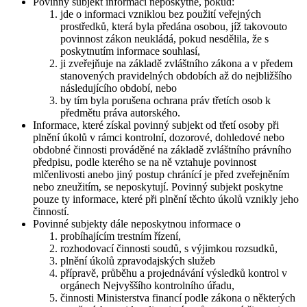
Povinný subjekt informaci neposkytne, pokud:
jde o informaci vzniklou bez použití veřejných
prostředků, která byla předána osobou, jíž takovouto
povinnost zákon neukládá, pokud nesdělila, že s
poskytnutím informace souhlasí,
ji zveřejňuje na základě zvláštního zákona a v předem
stanovených pravidelných obdobích až do nejbližšího
následujícího období, nebo
by tím byla porušena ochrana práv třetích osob k
předmětu práva autorského.
Informace, které získal povinný subjekt od třetí osoby při
plnění úkolů v rámci kontrolní, dozorové, dohledové nebo
obdobné činnosti prováděné na základě zvláštního právního
předpisu, podle kterého se na ně vztahuje povinnost
mlčenlivosti anebo jiný postup chránící je před zveřejněním
nebo zneužitím, se neposkytují. Povinný subjekt poskytne
pouze ty informace, které při plnění těchto úkolů vznikly jeho
činností.
Povinné subjekty dále neposkytnou informace o
probíhajícím trestním řízení,
rozhodovací činnosti soudů, s výjimkou rozsudků,
plnění úkolů zpravodajských služeb
přípravě, průběhu a projednávání výsledků kontrol v
orgánech Nejvyššího kontrolního úřadu,
činnosti Ministerstva financí podle zákona o některých