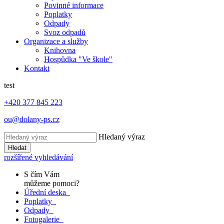
Povinné informace
Poplatky
Odpady
Svoz odpadů
Organizace a služby
Knihovna
Hospůdka "Ve škole"
Kontakt
test
+420 377 845 223
ou@dolany-ps.cz
Hledaný výraz
Hledat
rozšířené vyhledávání
S čím Vám
můžeme pomoci?
Úřední deska
Poplatky
Odpady
Fotogalerie