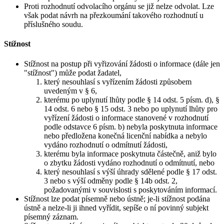
Proti rozhodnutí odvolacího orgánu se již nelze odvolat. Lze
však podat návrh na přezkoumání takového rozhodnutí u
příslušného soudu.
Stížnost
Stížnost na postup při vyřizování žádosti o informace (dále jen
"stížnost") může podat žadatel,
který nesouhlasí s vyřízením žádosti způsobem
uvedeným v § 6,
kterému po uplynutí lhůty podle § 14 odst. 5 písm. d), §
14 odst. 6 nebo § 15 odst. 3 nebo po uplynutí lhůty pro
vyřízení žádosti o informace stanovené v rozhodnutí
podle odstavce 6 písm. b) nebyla poskytnuta informace
nebo předložena konečná licenční nabídka a nebylo
vydáno rozhodnutí o odmítnutí žádosti,
kterému byla informace poskytnuta částečně, aniž bylo
o zbytku žádosti vydáno rozhodnutí o odmítnutí, nebo
který nesouhlasí s výší úhrady sdělené podle § 17 odst.
3 nebo s výší odměny podle § 14b odst. 2,
požadovanými v souvislosti s poskytováním informací.
Stížnost lze podat písemně nebo ústně; je-li stížnost podána
ústně a nelze-li ji ihned vyřídit, sepíše o ní povinný subjekt
písemný záznam.