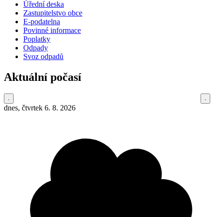
Úřední deska
Zastupitelstvo obce
E-podatelna
Povinné informace
Poplatky
Odpady
Svoz odpadů
Aktuální počasí
dnes, čtvrtek 6. 8. 2026