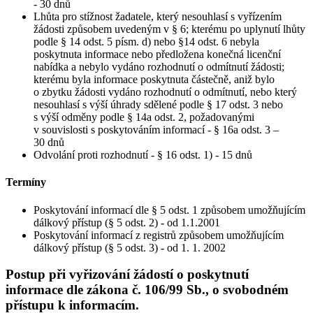
- 30 dnů
Lhůta pro stížnost žadatele, který nesouhlasí s vyřízením
žádosti způsobem uvedeným v § 6; kterému po uplynutí lhůty
podle § 14 odst. 5 písm. d) nebo §14 odst. 6 nebyla
poskytnuta informace nebo předložena konečná licenční
nabídka a nebylo vydáno rozhodnutí o odmítnutí žádosti;
kterému byla informace poskytnuta částečně, aniž bylo
o zbytku žádosti vydáno rozhodnutí o odmítnutí, nebo který
nesouhlasí s výší úhrady sdělené podle § 17 odst. 3 nebo
s výší odměny podle § 14a odst. 2, požadovanými
v souvislosti s poskytováním informací - § 16a odst. 3 –
30 dnů
Odvolání proti rozhodnutí - § 16 odst. 1) - 15 dnů
Termíny
Poskytování informací dle § 5 odst. 1 způsobem umožňujícím
dálkový přístup (§ 5 odst. 2) - od 1.1.2001
Poskytování informací z registrů způsobem umožňujícím
dálkový přístup (§ 5 odst. 3) - od 1. 1. 2002
Postup při vyřizování žádostí o poskytnutí
informace dle zákona č. 106/99 Sb., o svobodném
přístupu k informacím.