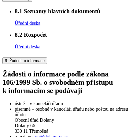
8.1
Seznamy hlavních dokumentů
Úřední deska
8.2
Rozpočet
Úřední deska
9.
Žádosti o informace
Žádosti o informace podle zákona
106/1999 Sb. o svobodném přístupu
k informacím se podávají
ústně – v kanceláři úřadu
písemně – osobně v kanceláři úřadu nebo poštou na adresu
úřadu
Obecní úřad Dolany
Dolany 66
330 11 Třemošná
e-mailem:
ou@dolany-ps.cz