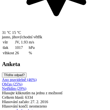
31 °C
15 °C
jasno, jihovýchodní větřík
vítr
JV, 1.93
m/s
tlak
1017
hPa
vlhkost
26
%
Anketa
Třídíte odpad?
Ano pravidelně (46%)
Občas (25%)
Netřídím (29%)
Hlasujte kliknutím na jednu z možností
Celkem hlasů: 6334
Hlasování začalo: 27. 2. 2016
Hlasování končí: neomezeno