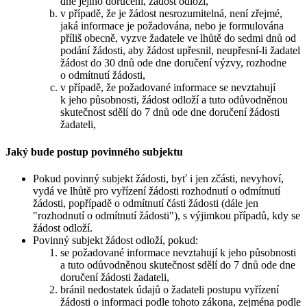
dne jejího doručení, žádost odloží,
v případě, že je žádost nesrozumitelná, není zřejmé,
jaká informace je požadována, nebo je formulována
příliš obecně, vyzve žadatele ve lhůtě do sedmi dnů od
podání žádosti, aby žádost upřesnil, neupřesní-li žadatel
žádost do 30 dnů ode dne doručení výzvy, rozhodne
o odmítnutí žádosti,
v případě, že požadované informace se nevztahují
k jeho působnosti, žádost odloží a tuto odůvodněnou
skutečnost sdělí do 7 dnů ode dne doručení žádosti
žadateli,
Jaký bude postup povinného subjektu
Pokud povinný subjekt žádosti, byť i jen zčásti, nevyhoví,
vydá ve lhůtě pro vyřízení žádosti rozhodnutí o odmítnutí
žádosti, popřípadě o odmítnutí části žádosti (dále jen
"rozhodnutí o odmítnutí žádosti"), s výjimkou případů, kdy se
žádost odloží.
Povinný subjekt žádost odloží, pokud:
se požadované informace nevztahují k jeho působnosti
a tuto odůvodněnou skutečnost sdělí do 7 dnů ode dne
doručení žádosti žadateli,
bránil nedostatek údajů o žadateli postupu vyřízení
žádosti o informaci podle tohoto zákona, zejména podle