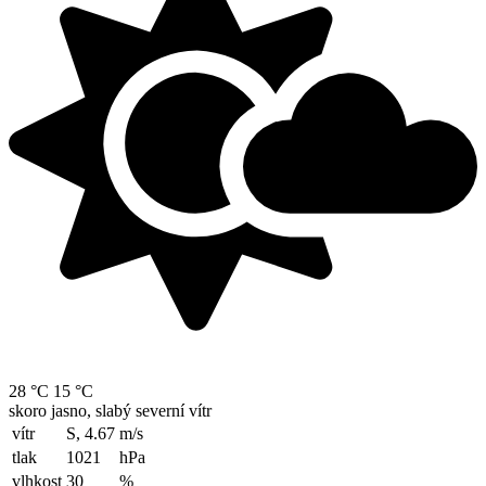
28 °C
15 °C
skoro jasno, slabý severní vítr
vítr
S, 4.67
m/s
tlak
1021
hPa
vlhkost
30
%