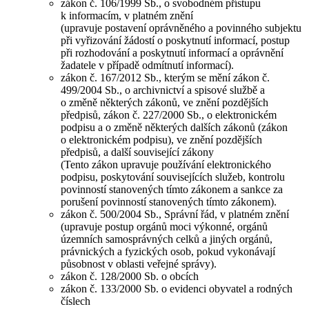
zákon č. 106/1999 Sb., o svobodném přístupu
k informacím, v platném znění
(upravuje postavení oprávněného a povinného subjektu
při vyřizování žádostí o poskytnutí informací, postup
při rozhodování a poskytnutí informací a oprávnění
žadatele v případě odmítnutí informací).
zákon č. 167/2012 Sb., kterým se mění zákon č.
499/2004 Sb., o archivnictví a spisové službě a
o změně některých zákonů, ve znění pozdějších
předpisů, zákon č. 227/2000 Sb., o elektronickém
podpisu a o změně některých dalších zákonů (zákon
o elektronickém podpisu), ve znění pozdějších
předpisů, a další související zákony
(Tento zákon upravuje používání elektronického
podpisu, poskytování souvisejících služeb, kontrolu
povinností stanovených tímto zákonem a sankce za
porušení povinností stanovených tímto zákonem).
zákon č. 500/2004 Sb., Správní řád, v platném znění
(upravuje postup orgánů moci výkonné, orgánů
územních samosprávných celků a jiných orgánů,
právnických a fyzických osob, pokud vykonávají
působnost v oblasti veřejné správy).
zákon č. 128/2000 Sb. o obcích
zákon č. 133/2000 Sb. o evidenci obyvatel a rodných
číslech