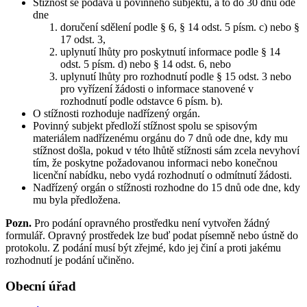
Stížnost se podává u povinného subjektu, a to do 30 dnů ode
dne
doručení sdělení podle § 6, § 14 odst. 5 písm. c) nebo §
17 odst. 3,
uplynutí lhůty pro poskytnutí informace podle § 14
odst. 5 písm. d) nebo § 14 odst. 6, nebo
uplynutí lhůty pro rozhodnutí podle § 15 odst. 3 nebo
pro vyřízení žádosti o informace stanovené v
rozhodnutí podle odstavce 6 písm. b).
O stížnosti rozhoduje nadřízený orgán.
Povinný subjekt předloží stížnost spolu se spisovým
materiálem nadřízenému orgánu do 7 dnů ode dne, kdy mu
stížnost došla, pokud v této lhůtě stížnosti sám zcela nevyhoví
tím, že poskytne požadovanou informaci nebo konečnou
licenční nabídku, nebo vydá rozhodnutí o odmítnutí žádosti.
Nadřízený orgán o stížnosti rozhodne do 15 dnů ode dne, kdy
mu byla předložena.
Pozn.
Pro podání opravného prostředku není vytvořen žádný
formulář. Opravný prostředek lze buď podat písemně nebo ústně do
protokolu. Z podání musí být zřejmé, kdo jej činí a proti jakému
rozhodnutí je podání učiněno.
Obecní úřad