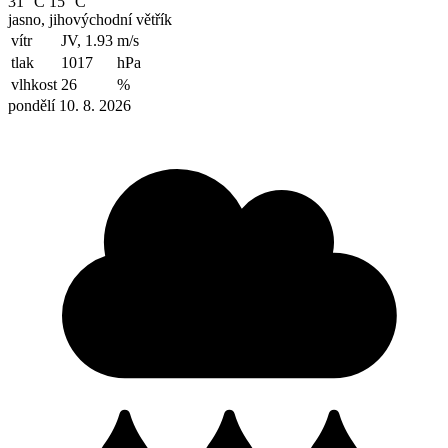
31 °C
15 °C
jasno, jihovýchodní větřík
vítr
JV, 1.93
m/s
tlak
1017
hPa
vlhkost
26
%
pondělí 10. 8. 2026