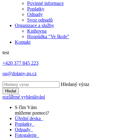
Povinné informace
Poplatky
Odpady
Svoz odpadů
Organizace a služby
Knihovna
Hospůdka "Ve škole"
Kontakt
test
+420 377 845 223
ou@dolany-ps.cz
Hledaný výraz
Hledat
rozšířené vyhledávání
S čím Vám
můžeme pomoci?
Úřední deska
Poplatky
Odpady
Fotogalerie