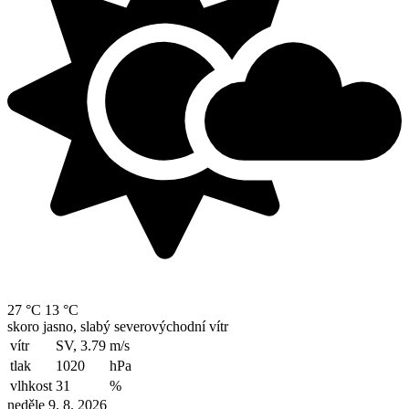
27 °C
13 °C
skoro jasno, slabý severovýchodní vítr
vítr
SV, 3.79
m/s
tlak
1020
hPa
vlhkost
31
%
neděle 9. 8. 2026