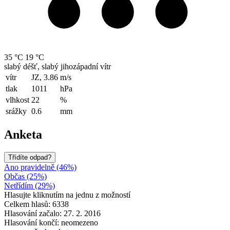
35 °C
19 °C
slabý déšť, slabý jihozápadní vítr
vítr
JZ, 3.86
m/s
tlak
1011
hPa
vlhkost
22
%
srážky
0.6
mm
Anketa
Třídíte odpad?
Ano pravidelně (46%)
Občas (25%)
Netřídím (29%)
Hlasujte kliknutím na jednu z možností
Celkem hlasů: 6338
Hlasování začalo: 27. 2. 2016
Hlasování končí: neomezeno