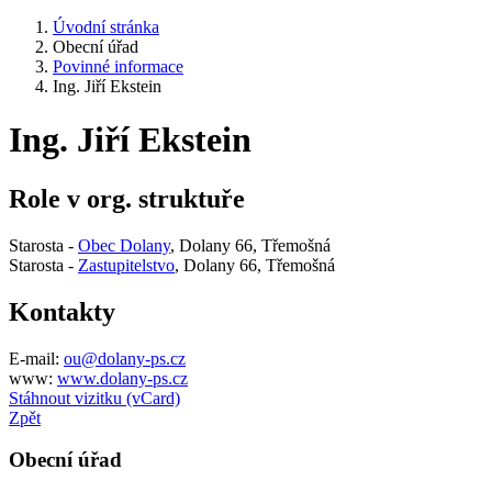
Úvodní stránka
Obecní úřad
Povinné informace
Ing. Jiří Ekstein
Ing. Jiří Ekstein
Role v org. struktuře
Starosta -
Obec Dolany
, Dolany 66, Třemošná
Starosta -
Zastupitelstvo
, Dolany 66, Třemošná
Kontakty
E-mail:
ou@dolany-ps.cz
www:
www.dolany-ps.cz
Stáhnout vizitku (vCard)
Zpět
Obecní úřad