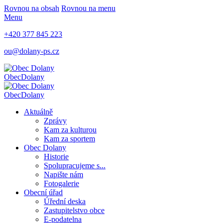
Rovnou na obsah
Rovnou na menu
Menu
+420 377 845 223
ou@dolany-ps.cz
Obec
Dolany
Obec
Dolany
Aktuálně
Zprávy
Kam za kulturou
Kam za sportem
Obec Dolany
Historie
Spolupracujeme s...
Napište nám
Fotogalerie
Obecní úřad
Úřední deska
Zastupitelstvo obce
E-podatelna